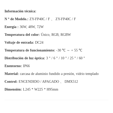
Información técnica:
N º de Modelo.:
ZY-FP40C / F 、 ZY-FP40C / F
Energía :
36W, 48W, 72W
Temperatura del color:
Único, RGB, RGBW
Voltaje de entrada:
DC24
Temperatura de funcionamiento:
-30 ℃ ～ + 55 ℃
Distribución de luz óptica:
3 ° / 6 ° / 10 ° / 25 ° / 60 °
En
entorno:
IP66
Material:
carcasa de aluminio fundido a presión, vidrio templado
Control:
ENCENDIDO / APAGADO 、 DMX512
Dimensión:
L245 * W225 * H95mm